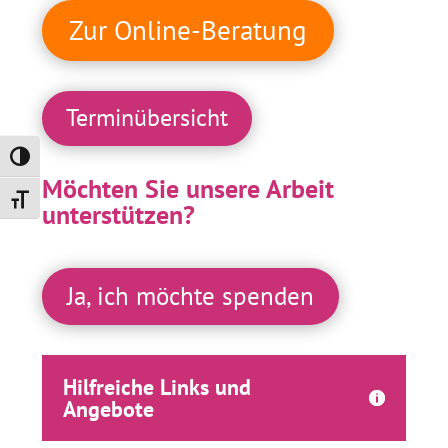
Zur Online-Beratung
Terminübersicht
Umschalten auf hohe Kontraste
Möchten Sie unsere Arbeit
Schrift vergrößern
unterstützen?
Ja, ich möchte spenden
Hilfreiche Links und
Angebote