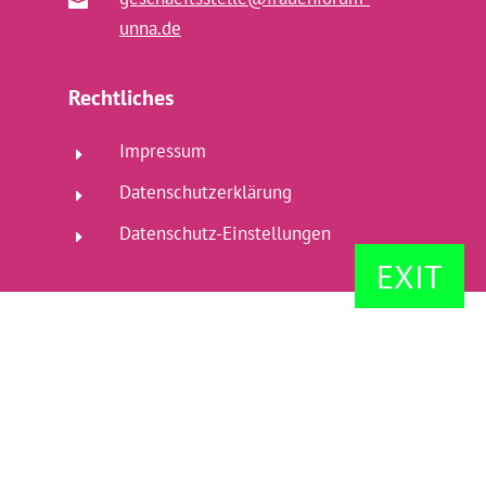

unna.de
Rechtliches
Impressum
E
Datenschutzerklärung
E
Datenschutz-Einstellungen
E
EXIT
Folgen Sie uns auf
Facebook
Instagram
Wir sind
Mitglied: