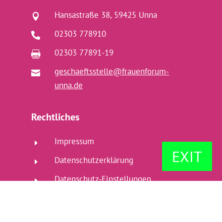
Hansastraße 38, 59425 Unna

02303 778910

02303 77891-19

geschaeftsstelle@frauenforum-

unna.de
Rechtliches
Impressum
E
EXIT
Datenschutzerklärung
E
Datenschutz-Einstellungen
E