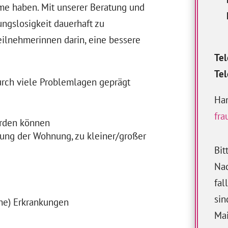
me haben. Mit unserer Beratung und
ngslosigkeit dauerhaft zu
eilnehmerinnen darin, eine bessere
Tel
Tel
urch viele Problemlagen geprägt
Han
fr
erden können
ung der Wohnung, zu kleiner/großer
Bit
Nac
fal
sin
che) Erkrankungen
Mai