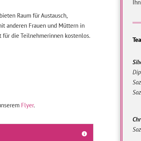
Ihn
bieten Raum für Austausch,
t anderen Frauen und Müttern in
 für die Teilnehmerinnen kostenlos.
Te
Sil
Di
Soz
Soz
 unserem
Flyer
.
Chr
Soz