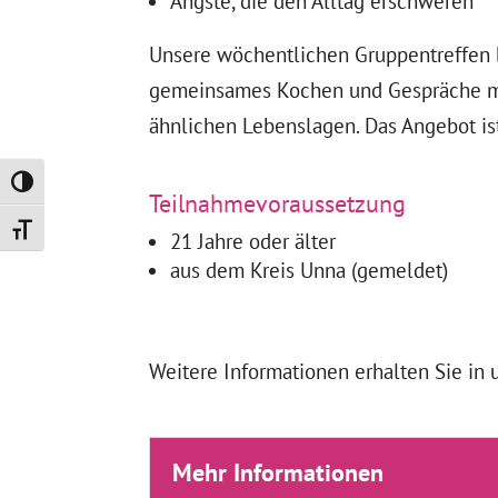
Ängste, die den Alltag erschweren
Unsere wöchentlichen Gruppentreffen 
gemeinsames Kochen und Gespräche mi
ähnlichen Lebenslagen. Das Angebot ist
Umschalten auf hohe Kontraste
Teilnahmevoraussetzung
Schrift vergrößern
21 Jahre oder älter
aus dem Kreis Unna (gemeldet)
Weitere Informationen erhalten Sie in
Mehr Informationen