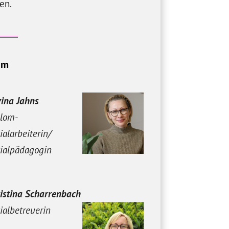
en.
am
vina Jahns
plom-
ialarbeiterin/
ialpädagogin
istina Scharrenbach
ialbetreuerin